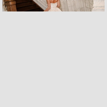
Contact us
Telefoon Tara:
(+31) 6 3966 8035
Telefoon Beau:
(+31) 6 5219 9783
E-mail:
yes@weddingchicks.nl