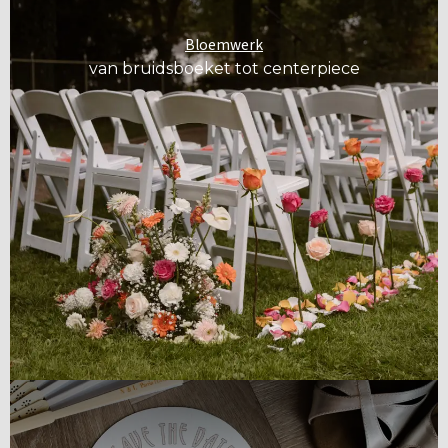
Bloemwerk
van bruidsboeket tot centerpiece