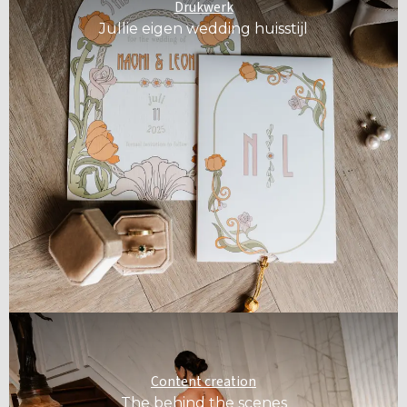
Drukwerk
Jullie eigen wedding huisstijl
Content creation
The behind the scenes