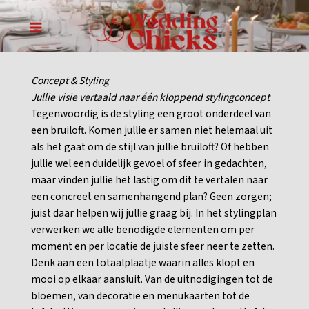
Ga
naar
MAIN
de
inhoud
MENU
Concept & Styling
Jullie visie vertaald naar één kloppend stylingconcept
Tegenwoordig is de styling een groot onderdeel van
een bruiloft. Komen jullie er samen niet helemaal uit
als het gaat om de stijl van jullie bruiloft? Of hebben
jullie wel een duidelijk gevoel of sfeer in gedachten,
maar vinden jullie het lastig om dit te vertalen naar
een concreet en samenhangend plan? Geen zorgen;
juist daar helpen wij jullie graag bij. In het stylingplan
verwerken we alle benodigde elementen om per
moment en per locatie de juiste sfeer neer te zetten.
Denk aan een totaalplaatje waarin alles klopt en
mooi op elkaar aansluit. Van de uitnodigingen tot de
bloemen, van decoratie en menukaarten tot de