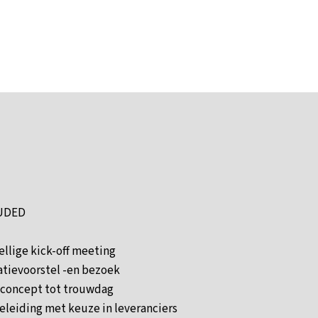
UDED
ellige kick-off meeting
atievoorstel -en bezoek
 concept tot trouwdag
eleiding met keuze in leveranciers