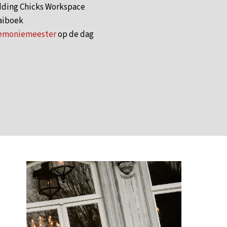
ding Chicks Workspace
aiboek
emoniemeester
op de dag