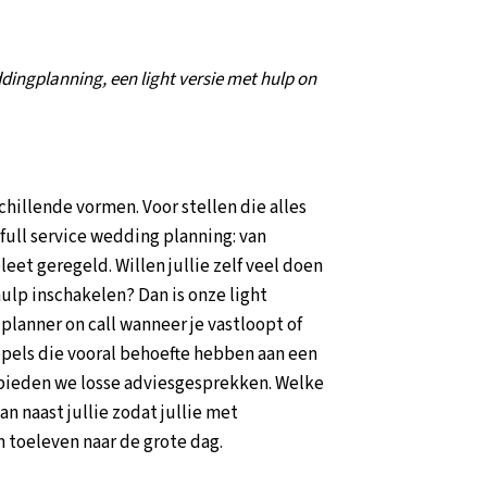
eddingplanning, een light versie met hulp on
chillende vormen. Voor stellen die alles
 full service wedding planning: van
eet geregeld. Willen jullie zelf veel doen
hulp inschakelen? Dan is onze light
planner on call wanneer je vastloopt of
ppels die vooral behoefte hebben aan een
s, bieden we losse adviesgesprekken. Welke
an naast jullie zodat jullie met
 toeleven naar de grote dag.