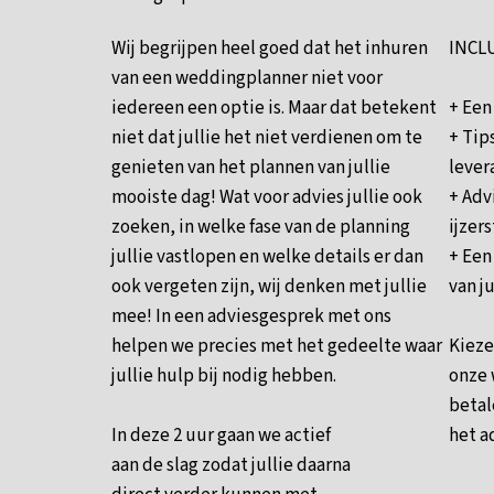
Wij begrijpen heel goed dat het inhuren
INCL
van een weddingplanner niet voor
iedereen een optie is. Maar dat betekent
+ Een
niet dat jullie het niet verdienen om te
+ Tip
genieten van het plannen van jullie
lever
mooiste dag! Wat voor advies jullie ook
+ Adv
zoeken, in welke fase van de planning
ijzer
jullie vastlopen en welke details er dan
+ Een
ook vergeten zijn, wij denken met jullie
van ju
mee! In een adviesgesprek met ons
helpen we precies met het gedeelte waar
Kieze
jullie hulp bij nodig hebben.
onze 
betal
In deze 2 uur gaan we actief
het a
aan de slag zodat jullie daarna