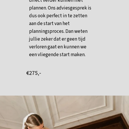
direct verder kunnen met
plannen. Ons adviesgesprek is
dus ook perfect in te zetten
aan de start van het
planningsproces. Dan weten
jullie zeker dat er geen tijd
verloren gaat en kunnen we
een vliegende start maken.
€275,-