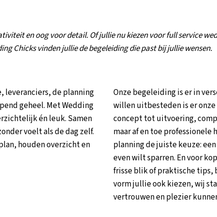
iviteit en oog voor detail. Of jullie nu kiezen voor full service w
ing Chicks vinden jullie de begeleiding die past bij jullie wensen.
ie, leveranciers, de planning
Onze begeleiding is er in vers
oppend geheel. Met Wedding
willen uitbesteden is er onze
erzichtelijk én leuk. Samen
concept tot uitvoering, compl
onder voelt als de dag zelf.
maar af en toe professionele 
 plan, houden overzicht en
planning de juiste keuze: een 
even wilt sparren. En voor ko
frisse blik of praktische tip
vorm jullie ook kiezen, wij sta
vertrouwen en plezier kunnen