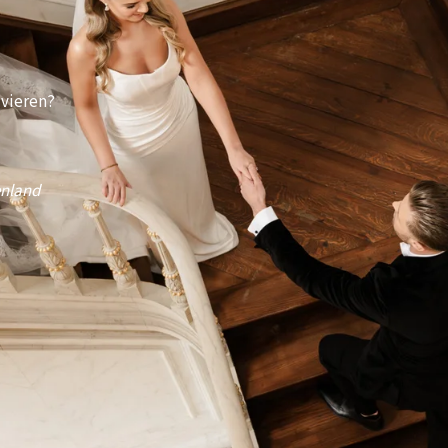
 vieren?
enland