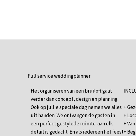
Full service weddingplanner
Het organiseren van een bruiloft gaat
INCL
verder dan concept, design en planning.
Ook op jullie speciale dag nemen we alles
+ Gez
uit handen. We ontvangen de gasten in
+ Loc
een perfect gestylede ruimte: aan elk
+ Van
detail is gedacht. En als iedereen het feest
+ Beg