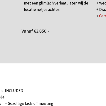
met een glimlach verlaat, laten wij de
+ Wed
locatie netjes achter.
+ Dra
+
Cer
Vanaf €3.850,-
en
INCLUDED
 je
s
+ Gezellige kick-off meeting