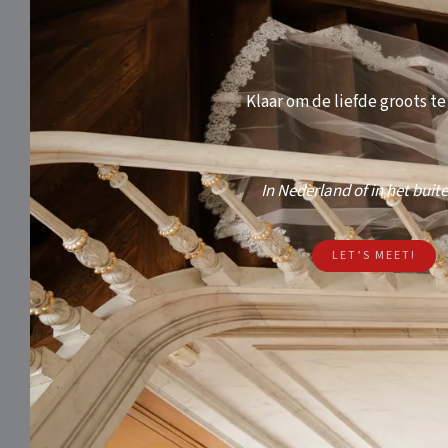
Klaar om de liefde groots te
In Nederland of in het buit
LET’S MEET!