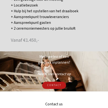
+ Locatiebezoek
+ Hulp bij het opstellen van het draaiboek
+ Aanspreekpunt trouwleveranciers
+ Aanspreekpunt gasten
+ 2 ceremoniemeesters op jullie bruiloft
Vanaf €1.450,-
Meer weten of een
gesprek inplannen?
Neem snel contact op​
CONTACT
Contact us