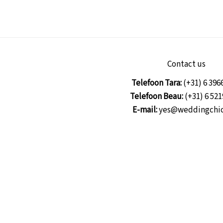
een
draaiboek
voor
je
bruiloft?
Contact us
Telefoon Tara:
(+31) 6 396
Telefoon Beau:
(+31) 6 521
E-mail:
yes@weddingchic