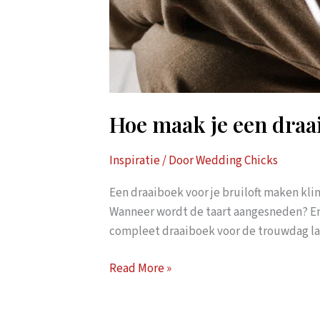
Hoe maak je een draai
Inspiratie
/ Door
Wedding Chicks
Een draaiboek voor je bruiloft maken kli
Wanneer wordt de taart aangesneden? En h
compleet draaiboek voor de trouwdag laa
Hoe
Read More »
maak
je