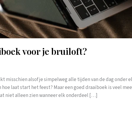
boek voor je bruiloft?
nkt misschien alsof je simpelweg alle tijden van de dag onder 
oe laat start het feest? Maar een goed draaiboek is veel mee
t niet alleen zien wanneer elk onderdeel […]