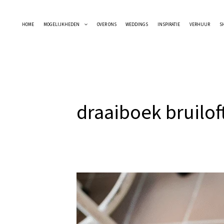
Ga
naar
HOME
MOGELIJKHEDEN
OVER ONS
WEDDINGS
INSPIRATIE
VERHUUR
S
de
inhoud
draaiboek bruilof