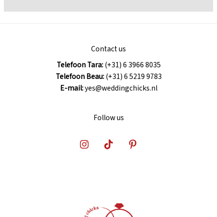
je
een
draaiboek
voor
Contact us
je
Telefoon Tara:
(+31) 6 3966 8035
bruiloft?
Telefoon Beau:
(+31) 6 5219 9783
E-mail:
yes@weddingchicks.nl
Follow us